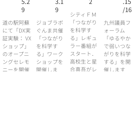
5.2
3.1
2
.15
9
9
/16
シティＦＭ
「つながり
道の駅阿蘇
ジョブラボ
九州議員フ
を科学す
にて「DX実
ぐんま共催
ォーラム
る」レギュ
証実験： VX
「つながり
「ゆるやか
ラー番組が
ショップ」
を科学す
で弱いつな
スタート．
のオープニ
る」ワーク
がりを科学
高校生と星
ングセレモ
ショップを
する」を開
合真吾がレ
ニーを開催
開催しま
催します
ギュラー出
します【詳
す。お申込
【詳細はこ
演します
細はこち
みは 【詳細
ちら】
【写真】
ら】
はこちら】
【参考情報】