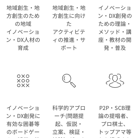
地域創生・地
地域創生・地
イノベーショ
方創生のため
方創生に向け
ン・DX創発の
の地域
た
ための理論・
イノベーショ
アクティビテ
メソッド・講
ン・DX人材の
ィの推進・サ
座・教材の開
育成
ポート
発・普及
イノベーショ
科学的アプロ
P2P・SCB理
ン・DX創発に
ーチ(問題提
論の提唱者、
有効な囲碁等
起、仮説・
プロ棋士、
のボードゲー
立案、検証・
トップアマ等