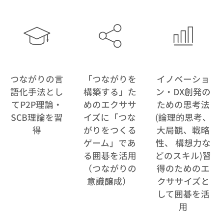
つながりの言
「つながりを
イノベーショ
語化手法とし
構築する」た
ン・DX創発の
てP2P理論・
めの
エクササ
ための思考法
SCB理論を習
イズに「つな
(論理的
思考、
得
がりをつくる
大局観、戦略
ゲーム」であ
性、 構想力な
る囲碁を活用
どのスキル)
習
（つながりの
得のためのエ
意識醸成）
クササイズと
して囲碁を活
用